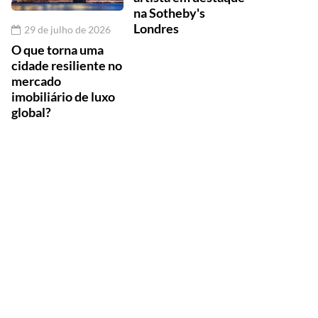
na Sotheby's
Londres
29 de julho de 2026
O que torna uma
cidade resiliente no
mercado
imobiliário de luxo
global?