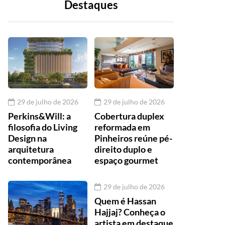
Destaques
29 de julho de 2026
29 de julho de 2026
Perkins&Will: a
Cobertura duplex
filosofia do Living
reformada em
Design na
Pinheiros reúne pé-
arquitetura
direito duplo e
contemporânea
espaço gourmet
29 de julho de 2026
Quem é Hassan
Hajjaj? Conheça o
artista em destaque