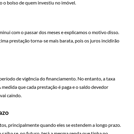
ndo o bolso de quem investiu no imóvel.
minui com o passar dos meses e explicamos o motivo disso.
ima prestação torna-se mais barata, pois os juros incidirão
eríodo de vigência do financiamento. No entanto, a taxa
 À medida que cada prestação é paga e o saldo devedor
vai caindo.
azo
tos, principalmente quando eles se estendem a longo prazo.
saiba se, no futuro, terá a mesma renda que tinha no