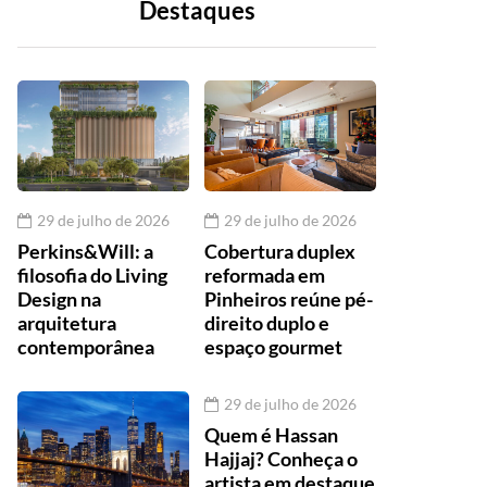
Destaques
29 de julho de 2026
29 de julho de 2026
Perkins&Will: a
Cobertura duplex
filosofia do Living
reformada em
Design na
Pinheiros reúne pé-
arquitetura
direito duplo e
contemporânea
espaço gourmet
29 de julho de 2026
Quem é Hassan
Hajjaj? Conheça o
artista em destaque