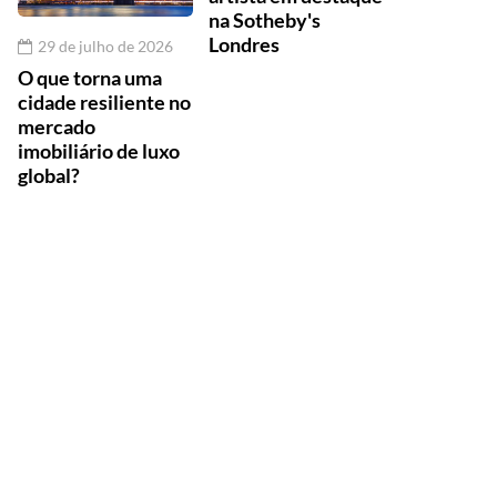
na Sotheby's
Londres
29 de julho de 2026
O que torna uma
cidade resiliente no
mercado
imobiliário de luxo
global?