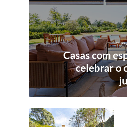
27 
Casas com es
celebrar o 
j