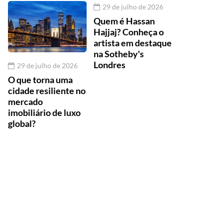
29 de julho de 2026
Quem é Hassan
Hajjaj? Conheça o
artista em destaque
na Sotheby's
Londres
29 de julho de 2026
O que torna uma
cidade resiliente no
mercado
imobiliário de luxo
global?