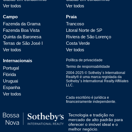
Ver todos
Ver todos
Campo
Praia
Fazenda da Grama
Trancoso
Fazenda Boa Vista
Litoral Norte de SP
Quinta da Baronesa
Riviera de São Lorenço
Terras de São José I
Costa Verde
Ver todos
Ver todos
Internacionais
Política de privacidade
Termo de responsabilidade
Portugal
2004-
2025
© Sotheby´s International
Flórida
Realty® é uma marca registada da
Uruguai
Sotheby´s International Realty Affiliates
LLC.
Espanha
Ver todos
Cada escritório é jurídica e
financeiramente independente.
Tecnologia e tradição no
mercado de alto padrão para
oferecer o imóvel ideal e o
melhor negócio.