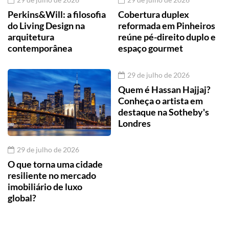
Perkins&Will: a filosofia
Cobertura duplex
do Living Design na
reformada em Pinheiros
arquitetura
reúne pé-direito duplo e
contemporânea
espaço gourmet
29 de julho de 2026
Quem é Hassan Hajjaj?
Conheça o artista em
destaque na Sotheby's
Londres
29 de julho de 2026
O que torna uma cidade
resiliente no mercado
imobiliário de luxo
global?