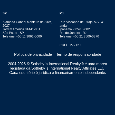
SP
RJ
Alameda Gabriel Monteiro da Silva,
Rua Visconde de Pirajá, 572, 4º
2027
andar
Jardim América 01441-001
Ipanema - 22410-002
São Paulo - SP
Rio de Janeiro - RJ
Telefone: +55 11 3061-0000
Telefone: +55 21 3500-0370
CRECI 27212J
Política de privacidade
|
Termo de responsabilidade
2004-
2026
© Sotheby´s International Realty® é uma marca
registada da Sotheby´s International Realty Affiliates LLC.
Cada escritório é jurídica e financeiramente independente.