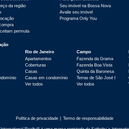
eço da região
Seu imóvel na Bossa Nova
o
Avalie seu imóvel
locação
Programa Only You
 compra
aceitam permuta
ação
Rio de Janeiro
Campo
Apartamentos
Fazenda da Grama
Coberturas
Fazenda Boa Vista
Casas
Quinta da Baronesa
ndomínio
Casas em condomínio
Terras de São José I
Ver todos
Ver todos
Política de privacidade
|
Termo de responsabilidade
nternational Realty® é uma marca registada da Sotheby´s Internationa