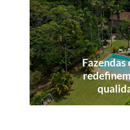
3 d
Fazendas 
redefinem
qualid