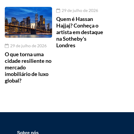
29 de julho de 2026
Quem é Hassan
Hajjaj? Conheça o
artista em destaque
na Sotheby's
Londres
29 de julho de 2026
O que torna uma
cidade resiliente no
mercado
imobiliário de luxo
global?
Sobre nós