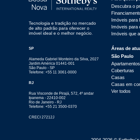
Descubra o pr
Financiament
Imóveis para 
Tecnologia e tradição no mercado
Imóveis para
de alto padrão para oferecer o
imóvel ideal e o melhor negócio.
Imóveis que 
Áreas de atu
SP
São Paulo
Alameda Gabriel Monteiro da Silva, 2027
Apartamentos
Jardim América 01441-001
São Paulo - SP
Coberturas
Telefone: +55 11 3061-0000
Casas
RJ
Casas em co
Ver todos
Rua Visconde de Pirajá, 572, 4º andar
Ipanema - 22410-002
Rio de Janeiro - RJ
Telefone: +55 21 3500-0370
CRECI 27212J
2004-
2026
© Sotheby´s I