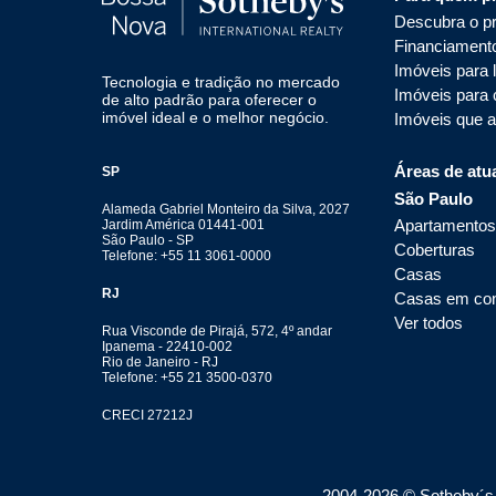
Descubra o pr
Financiament
Imóveis para 
Tecnologia e tradição no mercado
Imóveis para
de alto padrão para oferecer o
imóvel ideal e o melhor negócio.
Imóveis que 
Áreas de atu
SP
São Paulo
Alameda Gabriel Monteiro da Silva, 2027
Apartamentos
Jardim América 01441-001
São Paulo - SP
Coberturas
Telefone: +55 11 3061-0000
Casas
RJ
Casas em co
Ver todos
Rua Visconde de Pirajá, 572, 4º andar
Ipanema - 22410-002
Rio de Janeiro - RJ
Telefone: +55 21 3500-0370
CRECI 27212J
2004-
2026
© Sotheby´s I