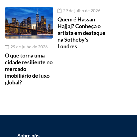
29 de julho de 2026
Quem é Hassan
Hajjaj? Conheça o
artista em destaque
na Sotheby's
Londres
29 de julho de 2026
O que torna uma
cidade resiliente no
mercado
imobiliário de luxo
global?
Sobre nós