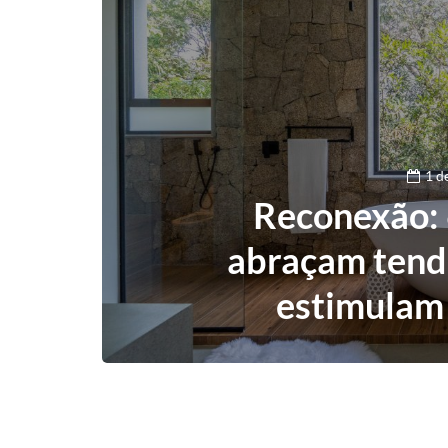
1 d
Reconexão: 
abraçam tendê
estimulam