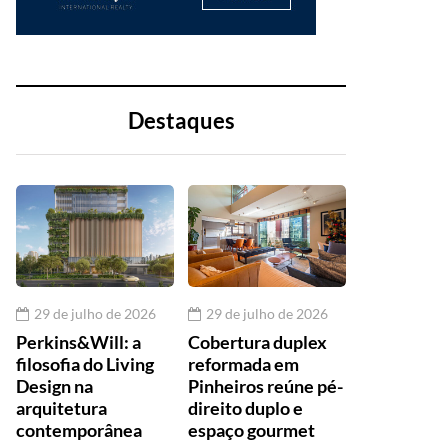
Destaques
29 de julho de 2026
29 de julho de 2026
Perkins&Will: a
Cobertura duplex
filosofia do Living
reformada em
Design na
Pinheiros reúne pé-
arquitetura
direito duplo e
contemporânea
espaço gourmet