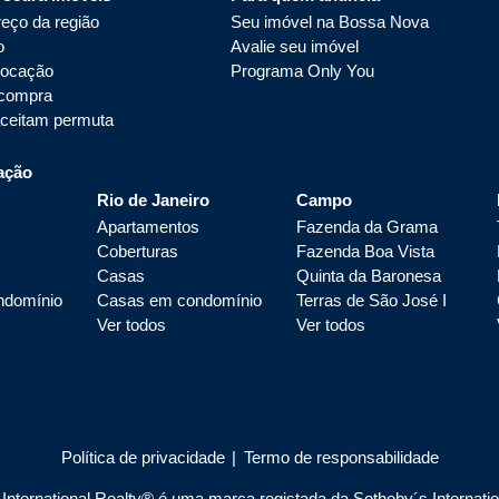
eço da região
Seu imóvel na Bossa Nova
o
Avalie seu imóvel
locação
Programa Only You
 compra
aceitam permuta
ação
Rio de Janeiro
Campo
Apartamentos
Fazenda da Grama
Coberturas
Fazenda Boa Vista
Casas
Quinta da Baronesa
ndomínio
Casas em condomínio
Terras de São José I
Ver todos
Ver todos
Política de privacidade
|
Termo de responsabilidade
nternational Realty® é uma marca registada da Sotheby´s Internationa