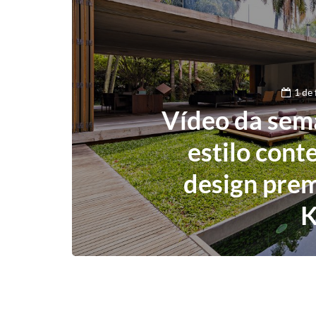
1 de
Vídeo da sema
estilo con
design pre
K