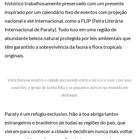
histórico trabalhosamente preservado com um presente
inspirado por um calendário fixo de eventos com projeção
nacional e até internacional, como a FLIP (Feira Literária
Internacional de Paraty). Tudo isso em uma região de
abundante beleza natural protegida por leis ambientais que
têm garantido a sobrevivência da fauna e flora tropicais
originais.
Vista famosa mostra a cidade encravada entre a serra e o mar, com seus
casarões, a igreja de Santa Rita e os pequenos barcos na enseada em
destaque.
Paraty é um refúgio exclusivo. Não à toa abriga tantos
estrangeiros e brasileiros de todas as regiões do país, que
vieram para conhecer a cidade e decidiram nunca mais voltar