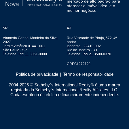
mercado de alto padrão para
oferecer o imóvel ideal e o
melhor negócio.
SP
RJ
Alameda Gabriel Monteiro da Silva,
Rua Visconde de Pirajá, 572, 4º
2027
andar
Jardim América 01441-001
Ipanema - 22410-002
São Paulo - SP
Rio de Janeiro - RJ
Telefone: +55 11 3061-0000
Telefone: +55 21 3500-0370
CRECI 27212J
Política de privacidade
|
Termo de responsabilidade
2004-
2026
© Sotheby´s International Realty® é uma marca
registada da Sotheby´s International Realty Affiliates LLC.
Cada escritório é jurídica e financeiramente independente.