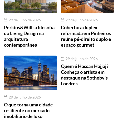
29 de julho de 2026
29 de julho de 2026
Perkins&Will: a filosofia
Cobertura duplex
do Living Design na
reformada em Pinheiros
arquitetura
reúne pé-direito duplo e
contemporânea
espaço gourmet
29 de julho de 2026
Quem é Hassan Hajjaj?
Conheça o artista em
destaque na Sotheby's
Londres
29 de julho de 2026
O que torna uma cidade
resiliente no mercado
imobiliário de luxo