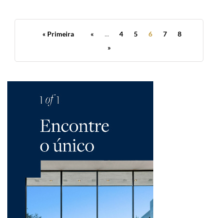
« Primeira
«
...
4
5
6
7
8
»