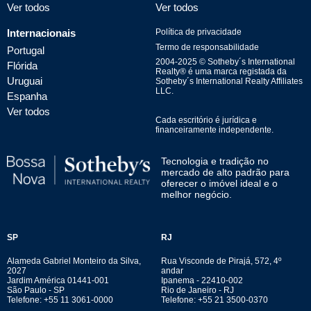
Ver todos
Ver todos
Internacionais
Política de privacidade
Termo de responsabilidade
Portugal
2004-
2025
© Sotheby´s International
Flórida
Realty® é uma marca registada da
Uruguai
Sotheby´s International Realty Affiliates
LLC.
Espanha
Ver todos
Cada escritório é jurídica e
financeiramente independente.
Tecnologia e tradição no
mercado de alto padrão para
oferecer o imóvel ideal e o
melhor negócio.
SP
RJ
Alameda Gabriel Monteiro da Silva,
Rua Visconde de Pirajá, 572, 4º
2027
andar
Jardim América 01441-001
Ipanema - 22410-002
São Paulo - SP
Rio de Janeiro - RJ
Telefone: +55 11 3061-0000
Telefone: +55 21 3500-0370