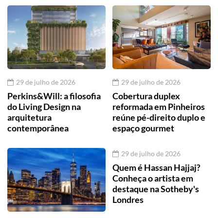
29 de julho de 2026
29 de julho de 2026
Perkins&Will: a filosofia
Cobertura duplex
do Living Design na
reformada em Pinheiros
arquitetura
reúne pé-direito duplo e
contemporânea
espaço gourmet
29 de julho de 2026
Quem é Hassan Hajjaj?
Conheça o artista em
destaque na Sotheby's
Londres