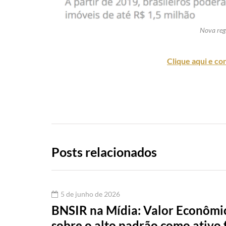
Nova reg
Clique aqui e con
Posts relacionados
5 de junho de 2026
BNSIR na Mídia: Valor Econômic
sobre o alto padrão como ativo 