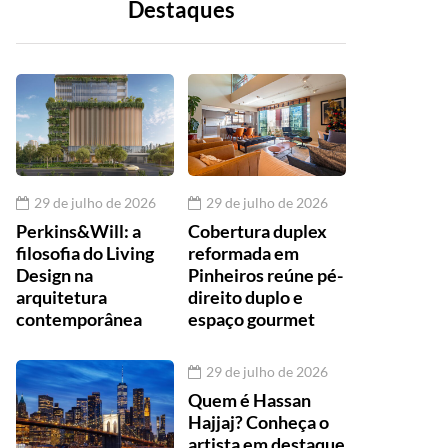
Destaques
29 de julho de 2026
29 de julho de 2026
Perkins&Will: a
Cobertura duplex
filosofia do Living
reformada em
Design na
Pinheiros reúne pé-
arquitetura
direito duplo e
contemporânea
espaço gourmet
29 de julho de 2026
Quem é Hassan
Hajjaj? Conheça o
artista em destaque