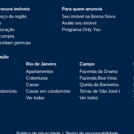
rocura imóveis
Para quem anuncia
eço da região
Seu imóvel na Bossa Nova
o
Avalie seu imóvel
locação
Programa Only You
 compra
aceitam permuta
ação
Rio de Janeiro
Campo
Apartamentos
Fazenda da Grama
Coberturas
Fazenda Boa Vista
Casas
Quinta da Baronesa
ndomínio
Casas em condomínio
Terras de São José I
Ver todos
Ver todos
Política de privacidade
|
Termo de responsabilidade