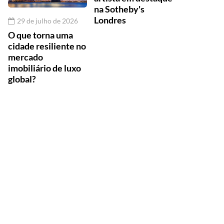
na Sotheby's
Londres
29 de julho de 2026
O que torna uma
cidade resiliente no
mercado
imobiliário de luxo
global?