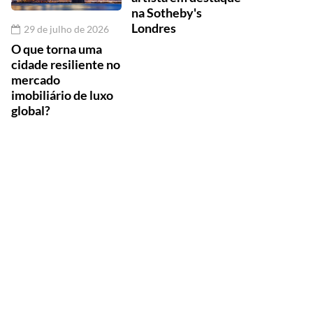
na Sotheby's
Londres
29 de julho de 2026
O que torna uma
cidade resiliente no
mercado
imobiliário de luxo
global?