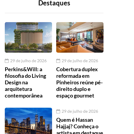
Destaques
29 de julho de 2026
29 de julho de 2026
Perkins&Will: a
Cobertura duplex
filosofia do Living
reformada em
Design na
Pinheiros reúne pé-
arquitetura
direito duplo e
contemporânea
espaço gourmet
29 de julho de 2026
Quem é Hassan
Hajjaj? Conheça o
artista em destaque