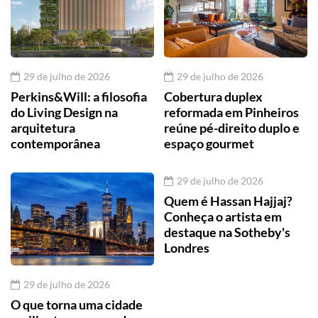
29 de julho de 2026
29 de julho de 2026
Perkins&Will: a filosofia
Cobertura duplex
do Living Design na
reformada em Pinheiros
arquitetura
reúne pé-direito duplo e
contemporânea
espaço gourmet
29 de julho de 2026
Quem é Hassan Hajjaj?
Conheça o artista em
destaque na Sotheby's
Londres
29 de julho de 2026
O que torna uma cidade