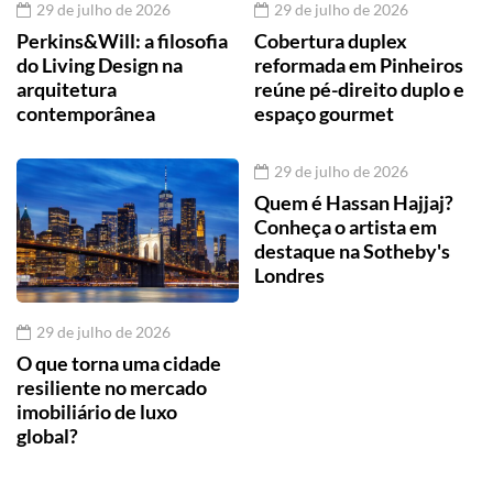
29 de julho de 2026
29 de julho de 2026
Perkins&Will: a filosofia
Cobertura duplex
do Living Design na
reformada em Pinheiros
arquitetura
reúne pé-direito duplo e
contemporânea
espaço gourmet
29 de julho de 2026
Quem é Hassan Hajjaj?
Conheça o artista em
destaque na Sotheby's
Londres
29 de julho de 2026
O que torna uma cidade
resiliente no mercado
imobiliário de luxo
global?