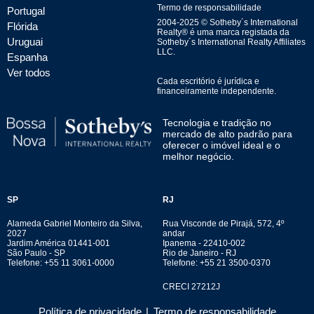
Termo de responsabilidade
Portugal
2004-
2025
© Sotheby´s International
Flórida
Realty® é uma marca registada da
Uruguai
Sotheby´s International Realty Affiliates
LLC.
Espanha
Ver todos
Cada escritório é jurídica e
financeiramente independente.
Tecnologia e tradição no
mercado de alto padrão para
oferecer o imóvel ideal e o
melhor negócio.
SP
RJ
Alameda Gabriel Monteiro da Silva,
Rua Visconde de Pirajá, 572, 4º
2027
andar
Jardim América 01441-001
Ipanema - 22410-002
São Paulo - SP
Rio de Janeiro - RJ
Telefone: +55 11 3061-0000
Telefone: +55 21 3500-0370
CRECI 27212J
Política de privacidade
|
Termo de responsabilidade