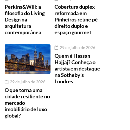
Perkins&Will: a
Cobertura duplex
filosofia do Living
reformada em
Design na
Pinheiros reúne pé-
arquitetura
direito duplo e
contemporânea
espaço gourmet
29 de julho de 2026
Quem é Hassan
Hajjaj? Conheça o
artista em destaque
na Sotheby's
Londres
29 de julho de 2026
O que torna uma
cidade resiliente no
mercado
imobiliário de luxo
global?