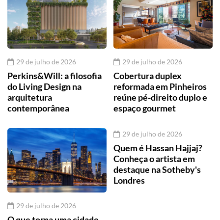
29 de julho de 2026
29 de julho de 2026
Perkins&Will: a filosofia
Cobertura duplex
do Living Design na
reformada em Pinheiros
arquitetura
reúne pé-direito duplo e
contemporânea
espaço gourmet
29 de julho de 2026
Quem é Hassan Hajjaj?
Conheça o artista em
destaque na Sotheby's
Londres
29 de julho de 2026
O que torna uma cidade