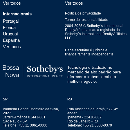
Ver todos
Ver todos
Internacionais
Política de privacidade
Termo de responsabilidade
Portugal
2004-
2025
© Sotheby´s International
Flórida
Realty® é uma marca registada da
Uruguai
Sotheby´s International Realty Affiliates
LLC.
Espanha
Ver todos
Cada escritório é jurídica e
financeiramente independente.
Tecnologia e tradição no
mercado de alto padrão para
oferecer o imóvel ideal e o
melhor negócio.
SP
RJ
Alameda Gabriel Monteiro da Silva,
Rua Visconde de Pirajá, 572, 4º
2027
andar
Jardim América 01441-001
Ipanema - 22410-002
São Paulo - SP
Rio de Janeiro - RJ
Telefone: +55 11 3061-0000
Telefone: +55 21 3500-0370