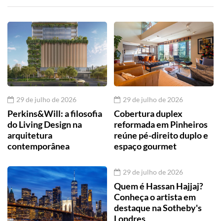
29 de julho de 2026
29 de julho de 2026
Perkins&Will: a filosofia
Cobertura duplex
do Living Design na
reformada em Pinheiros
arquitetura
reúne pé-direito duplo e
contemporânea
espaço gourmet
29 de julho de 2026
Quem é Hassan Hajjaj?
Conheça o artista em
destaque na Sotheby's
Londres