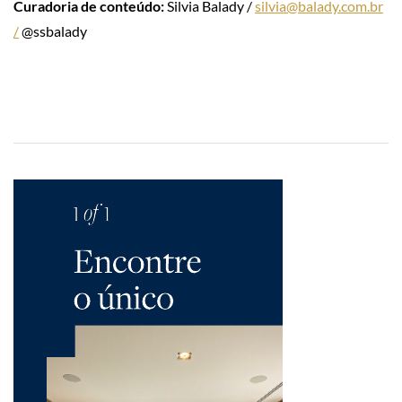
Curadoria de conteúdo:
Silvia Balady /
silvia@balady.com.br
/
@ssbalady