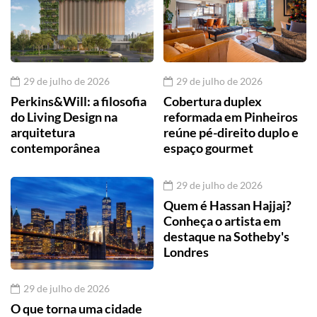
29 de julho de 2026
29 de julho de 2026
Perkins&Will: a filosofia
Cobertura duplex
do Living Design na
reformada em Pinheiros
arquitetura
reúne pé-direito duplo e
contemporânea
espaço gourmet
29 de julho de 2026
Quem é Hassan Hajjaj?
Conheça o artista em
destaque na Sotheby's
Londres
29 de julho de 2026
O que torna uma cidade