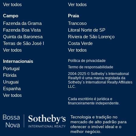
Ver todos
Ver todos
Campo
Praia
Fazenda da Grama
Trancoso
Fazenda Boa Vista
Litoral Norte de SP
Quinta da Baronesa
Riviera de São Lorenço
Terras de São José I
Costa Verde
Ver todos
Ver todos
Internacionais
Política de privacidade
Termo de responsabilidade
Portugal
2004-
2025
© Sotheby´s International
Flórida
Realty® é uma marca registada da
Uruguai
Sotheby´s International Realty Affiliates
LLC.
Espanha
Ver todos
Cada escritório é jurídica e
financeiramente independente.
Tecnologia e tradição no
mercado de alto padrão para
oferecer o imóvel ideal e o
melhor negócio.