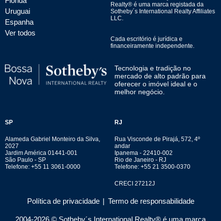
Flórida
Realty® é uma marca registada da
Uruguai
Sotheby´s International Realty Affiliates
LLC.
Espanha
Ver todos
Cada escritório é jurídica e
financeiramente independente.
Tecnologia e tradição no
mercado de alto padrão para
oferecer o imóvel ideal e o
melhor negócio.
SP
RJ
Alameda Gabriel Monteiro da Silva,
Rua Visconde de Pirajá, 572, 4º
2027
andar
Jardim América 01441-001
Ipanema - 22410-002
São Paulo - SP
Rio de Janeiro - RJ
Telefone: +55 11 3061-0000
Telefone: +55 21 3500-0370
CRECI 27212J
Política de privacidade
|
Termo de responsabilidade
2004-
2026
© Sotheby´s International Realty® é uma marca