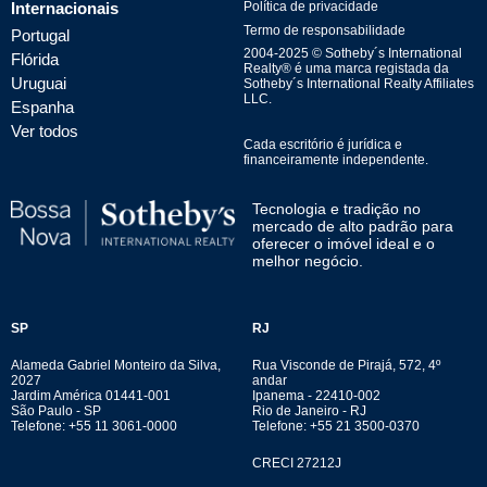
Internacionais
Política de privacidade
Termo de responsabilidade
Portugal
2004-
2025
© Sotheby´s International
Flórida
Realty® é uma marca registada da
Uruguai
Sotheby´s International Realty Affiliates
LLC.
Espanha
Ver todos
Cada escritório é jurídica e
financeiramente independente.
Tecnologia e tradição no
mercado de alto padrão para
oferecer o imóvel ideal e o
melhor negócio.
SP
RJ
Alameda Gabriel Monteiro da Silva,
Rua Visconde de Pirajá, 572, 4º
2027
andar
Jardim América 01441-001
Ipanema - 22410-002
São Paulo - SP
Rio de Janeiro - RJ
Telefone: +55 11 3061-0000
Telefone: +55 21 3500-0370
CRECI 27212J