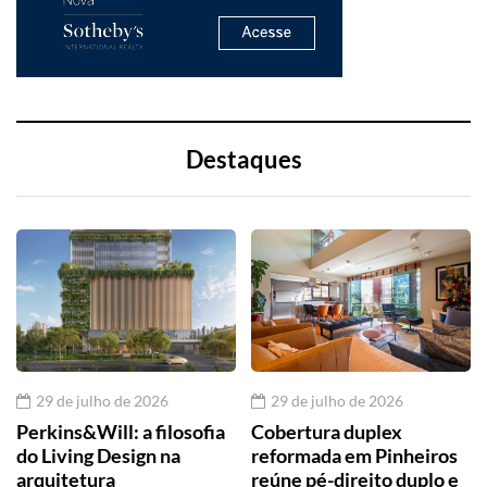
Destaques
29 de julho de 2026
29 de julho de 2026
Perkins&Will: a filosofia
Cobertura duplex
do Living Design na
reformada em Pinheiros
arquitetura
reúne pé-direito duplo e